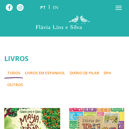
PT
EN
LIVROS
TODOS
LIVROS EM ESPANHOL
DIÁRIO DE PILAR
DPA
OUTROS