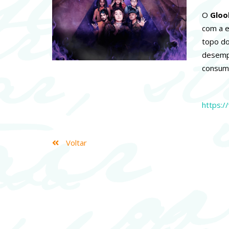
O
Gloo
com a e
topo do
desempe
consumo
https:/
Voltar