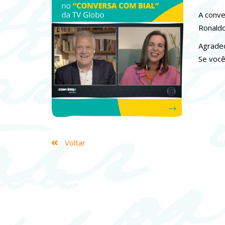
A conve
Ronaldo
Agrade
Se você
Voltar