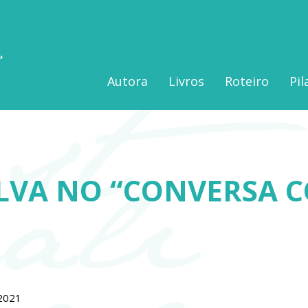
Autora
Livros
Roteiro
Pil
SILVA NO “CONVERSA 
2021