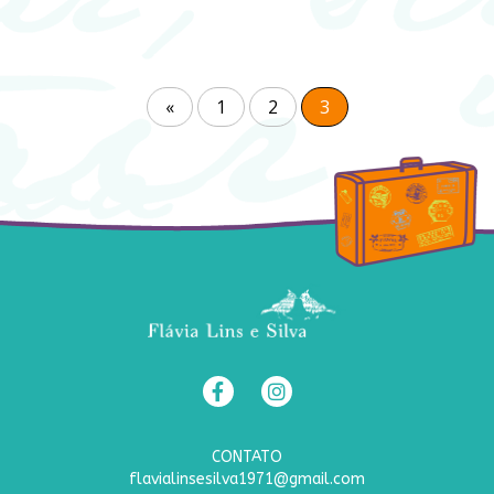
«
1
2
3
CONTATO
flavialinsesilva1971@gmail.com